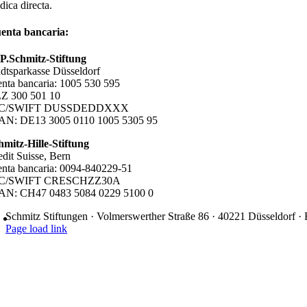
dica directa.
enta bancaria:
P.Schmitz-Stiftung
adtsparkasse Düsseldorf
enta bancaria: 1005 530 595
Z 300 501 10
IC/SWIFT DUSSDEDDXXX
AN: DE13 3005 0110 1005 5305 95
hmitz-Hille-Stiftung
edit Suisse, Bern
enta bancaria: 0094-840229-51
IC/SWIFT CRESCHZZ30A
AN: CH47 0483 5084 0229 5100 0
Schmitz Stiftungen · Volmerswerther Straße 86 · 40221 Düsseldorf 
Page load link
Nach
oben