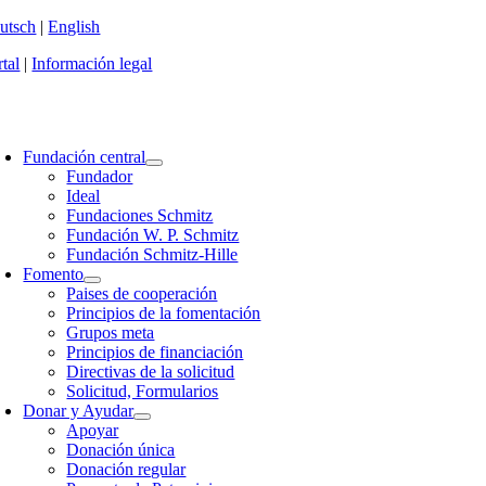
Zum
utsch
|
English
Inhalt
tal
|
Información legal
springen
oggle
avigation
Fundación central
Fundador
Ideal
Fundaciones Schmitz
Fundación W. P. Schmitz
Fundación Schmitz-Hille
Fomento
Paises de cooperación
Principios de la fomentación
Grupos meta
Principios de financiación
Directivas de la solicitud
Solicitud, Formularios
Donar y Ayudar
Apoyar
Donación única
Donación regular