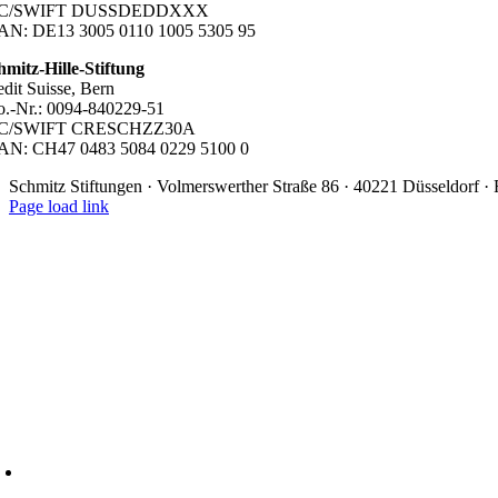
IC/SWIFT DUSSDEDDXXX
AN: DE13 3005 0110 1005 5305 95
hmitz-Hille-Stiftung
edit Suisse, Bern
o.-Nr.: 0094-840229-51
IC/SWIFT CRESCHZZ30A
AN: CH47 0483 5084 0229 5100 0
Schmitz Stiftungen · Volmerswerther Straße 86 · 40221 Düsseldorf 
Page load link
Nach
oben