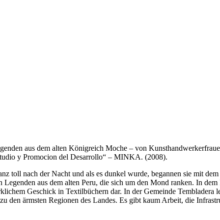
enden aus dem alten Königreich Moche – von Kunsthandwerkerfrauen k
studio y Promocion del Desarrollo“ – MINKA. (2008).
 ganz toll nach der Nacht und als es dunkel wurde, begannen sie mit d
en Legenden aus dem alten Peru, die sich um den Mond ranken. In dem
rklichem Geschick in Textilbüchern dar. In der Gemeinde Tembladera 
zu den ärmsten Regionen des Landes. Es gibt kaum Arbeit, die Infrastr