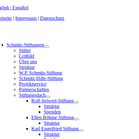
Zum
glish
|
Español
Inhalt
rtseite
|
Impressum
|
Datenschutz
springen
oggle
avigation
Schmitz-Stiftungen
Stifter
Leitbild
Über uns
Struktur
W.P. Schmitz-Stiftung
Schmitz-Hille-Stiftung
Projektservice
Partnerschaften
Stiftungsdach
Rolf-Seiwert-Stiftung
Struktur
Spenden
Ellen Böhme Stiftung
Struktur
Karl Engelfried Stiftung
Struktur