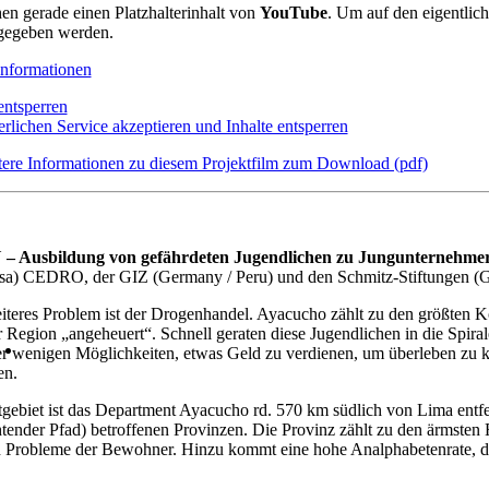
hen gerade einen Platzhalterinhalt von
YouTube
. Um auf den eigentlich
gegeben werden.
nformationen
entsperren
erlichen Service akzeptieren und Inhalte entsperren
tere Informationen zu diesem Projektfilm zum Download (pdf)
– Ausbildung von gefährdeten Jugendlichen zu Jungunternehme
a) CEDRO, der GIZ (Germany / Peru) und den Schmitz-Stiftungen (G
iteres Problem ist der Drogenhandel. Ayacucho zählt zu den größten K
r Region „angeheuert“. Schnell geraten diese Jugendlichen in die Spiral
er wenigen Möglichkeiten, etwas Geld zu verdienen, um überleben zu k
en.
tgebiet ist das Department Ayacucho rd. 570 km südlich von Lima entf
tender Pfad) betroffenen Provinzen. Die Provinz zählt zu den ärmsten
 Probleme der Bewohner. Hinzu kommt eine hohe Analphabetenrate, die