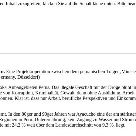
en Inhalt zuzugreifen, klicken Sie auf die Schaltfläche unten. Bitte bea
rn.
Eine Projektooperation zwischen dem peruanischen Träger ‚Ministe
ermany, Düsseldorf)
oka-Anbaugebieten Perus. Das illegale Geschäft mit der Droge blüht 
e von Korruption, Kriminalität, Gewalt, denn ohne Ausbildung, Arbeit o
önnen. Klar ist, dass nur Arbeit, berufliche Perspektiven und Einkom
ernt. In den 80ger und 90ger Jahren war Ayacucho eine der am stärkst
 Regionen in Peru: Unterernährung, kein Zugang zu Wasser und Strom 
 mit 24,2 % weit über dem Landesdurchschnitt von 9,3 %. liegt.