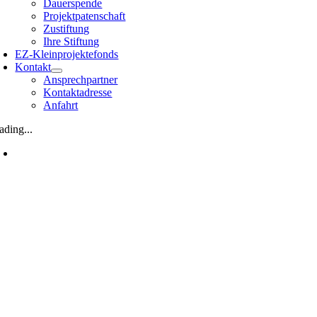
Dauerspende
Projektpatenschaft
Zustiftung
Ihre Stiftung
EZ-Kleinprojektefonds
Kontakt
Ansprechpartner
Kontaktadresse
Anfahrt
ading...