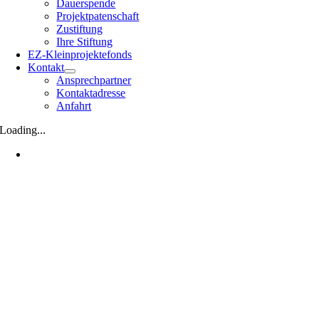
Dauerspende
Projektpatenschaft
Zustiftung
Ihre Stiftung
EZ-Kleinprojektefonds
Kontakt
Ansprechpartner
Kontaktadresse
Anfahrt
Loading...