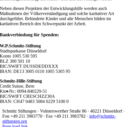
Neben diesen Projekten der Entwicklungshilfe werden auch
Maßnahmen der Völkerverständigung und solche karitativer Art
durchgeführt. Behinderte Kinder und alte Menschen bilden im
karitativen Bereich den Schwerpunkt der Arbeit.
Bankverbindung für Spenden:
W.P.Schmitz-Stiftung
Stadtsparkasse Düsseldorf
Konto 1005 530 595
BLZ 300 501 10
BIC/SWIFT DUSSDEDDXXX
IBAN: DE13 3005 0110 1005 5305 95
Schmitz-Hille-Stiftung
Credit Suisse, Bern
Kto.-Nr.: 0094-840229-51
BIC/SWIFT CRESCHZZ30A
IBAN: CH47 0483 5084 0229 5100 0
Schmitz Stiftungen · Volmerswerther Straße 86 · 40221 Düsseldorf ·
Fon +49 211 3983770 · Fax +49 211 3983782 ·
info@schmitz-
stiftungen.org
Page load link