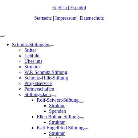
Zum
English
|
Español
Inhalt
Startseite
|
Impressum
|
Datenschutz
springen
Toggle
Navigation
Schmitz-Stiftungen
Stifter
Leitbild
Über uns
Struktur
W.P. Schmitz-Stiftung
Schmitz-Hille-Stiftung
Projektservice
Partnerschaften
Stiftungsdach
Rolf-Seiwert-Stiftung
Struktur
Spenden
Ellen Böhme Stiftung
Struktur
Karl Engelfried Stiftung
Struktur