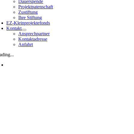
Dauerspende
Projektpatenschaft
Zustiftung
Ihre Stiftung
EZ-Kleinprojektefonds
Kontakt
Ansprechpartner
Kontaktadresse
Anfahrt
ading...