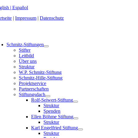
Zum
glish
|
Español
Inhalt
rtseite
|
Impressum
|
Datenschutz
springen
oggle
avigation
Schmitz-Stiftungen
Stifter
Leitbild
Über uns
Struktur
W.P. Schmitz-Stiftung
Schmitz-Hille-Stiftung
Projektservice
Partnerschaften
Stiftungsdach
Rolf-Seiwert-Stiftung
Struktur
Spenden
Ellen Böhme Stiftung
Struktur
Karl Engelfried Stiftung
Struktur