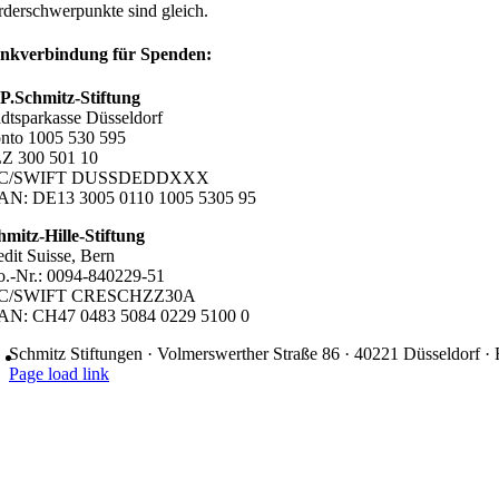
rderschwerpunkte sind gleich.
nkverbindung für Spenden:
P.Schmitz-Stiftung
adtsparkasse Düsseldorf
nto 1005 530 595
Z 300 501 10
IC/SWIFT DUSSDEDDXXX
AN: DE13 3005 0110 1005 5305 95
hmitz-Hille-Stiftung
edit Suisse, Bern
o.-Nr.: 0094-840229-51
IC/SWIFT CRESCHZZ30A
AN: CH47 0483 5084 0229 5100 0
Schmitz Stiftungen · Volmerswerther Straße 86 · 40221 Düsseldorf 
Page load link
Nach
oben