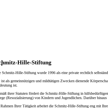
chmitz-Hille-Stiftung
e Schmitz-Hille-Stiftung wurde 1996 als eine private rechtlich selbständ
e ist als gemeinnützigen und mildtätigen Zwecken dienende Körperschaft
deutung ist.
mäß ihrer Statuten fördert die Schmitz-Hille-Stiftung in hilfsbedürft
lege (Resozialisierung) von Kindern und Jugendlichen. Darüber hinaus u
 Rahmen Ihrer Tätigkeit arbeitet die Schmitz-Hille-Stiftung eng mit Ih