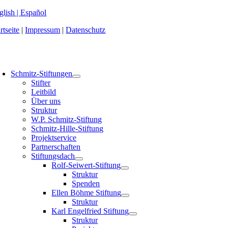
Zum
glish
|
Español
Inhalt
rtseite
|
Impressum
|
Datenschutz
springen
oggle
avigation
Schmitz-Stiftungen
Stifter
Leitbild
Über uns
Struktur
W.P. Schmitz-Stiftung
Schmitz-Hille-Stiftung
Projektservice
Partnerschaften
Stiftungsdach
Rolf-Seiwert-Stiftung
Struktur
Spenden
Ellen Böhme Stiftung
Struktur
Karl Engelfried Stiftung
Struktur