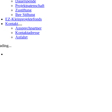
Dauerspende
Projektpatenschaft
Zustiftung
Ihre Stiftung
EZ-Kleinprojektefonds
Kontakt
Ansprechpartner
Kontaktadresse
Anfahrt
ading...