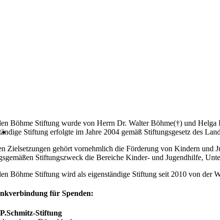
len Böhme Stiftung wurde von Herrn Dr. Walter Böhme(†) und Helga Böh
ständige Stiftung erfolgte im Jahre 2004 gemäß Stiftungsgesetz des Lan
en Zielsetzungen gehört vornehmlich die Förderung von Kindern und 
gsgemäßen Stiftungszweck die Bereiche Kinder- und Jugendhilfe, Unt
len Böhme Stiftung wird als eigenständige Stiftung seit 2010 von der W
nkverbindung für Spenden:
P.Schmitz-Stiftung