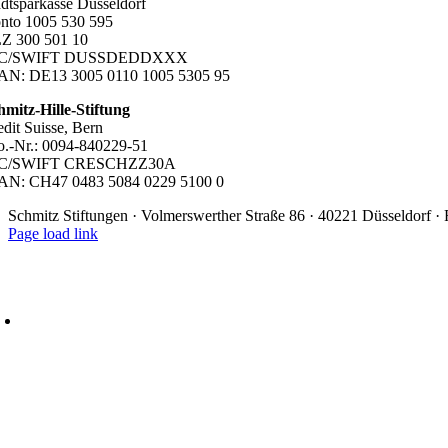
adtsparkasse Düsseldorf
nto 1005 530 595
Z 300 501 10
IC/SWIFT DUSSDEDDXXX
AN: DE13 3005 0110 1005 5305 95
hmitz-Hille-Stiftung
edit Suisse, Bern
o.-Nr.: 0094-840229-51
IC/SWIFT CRESCHZZ30A
AN: CH47 0483 5084 0229 5100 0
Schmitz Stiftungen · Volmerswerther Straße 86 · 40221 Düsseldorf 
Page load link
Nach
oben