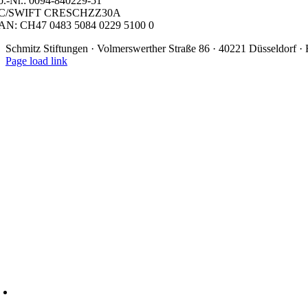
o.-Nr.: 0094-840229-51
IC/SWIFT CRESCHZZ30A
AN: CH47 0483 5084 0229 5100 0
Schmitz Stiftungen · Volmerswerther Straße 86 · 40221 Düsseldorf 
Page load link
Nach
oben