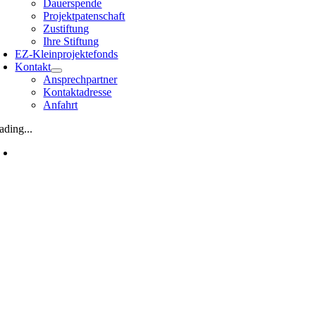
Dauerspende
Projektpatenschaft
Zustiftung
Ihre Stiftung
EZ-Kleinprojektefonds
Kontakt
Ansprechpartner
Kontaktadresse
Anfahrt
ading...