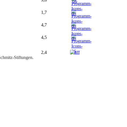
1,7
4,7
4,5
2,4
chmitz-Stiftungen.