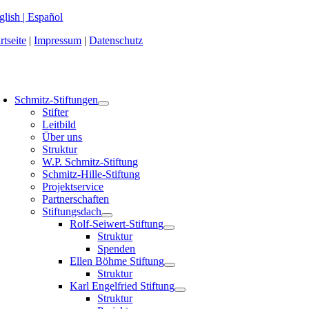
Zum
glish
|
Español
Inhalt
rtseite
|
Impressum
|
Datenschutz
springen
oggle
avigation
Schmitz-Stiftungen
Stifter
Leitbild
Über uns
Struktur
W.P. Schmitz-Stiftung
Schmitz-Hille-Stiftung
Projektservice
Partnerschaften
Stiftungsdach
Rolf-Seiwert-Stiftung
Struktur
Spenden
Ellen Böhme Stiftung
Struktur
Karl Engelfried Stiftung
Struktur