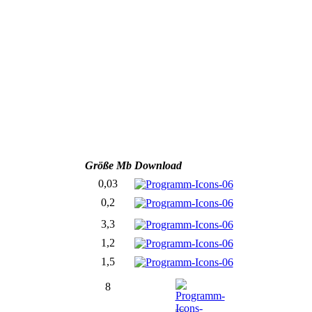
Größe Mb
Download
0,03
0,2
3,3
1,2
1,5
8