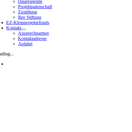
Dauerspende
Projektpatenschaft
Zustiftung
Ihre Stiftung
EZ-Kleinprojektefonds
Kontakt
Ansprechpartner
Kontaktadresse
Anfahrt
ading...