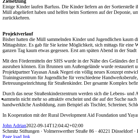
Zielsetzung
Einige Kinder laufen Barfuss. Die Kinder liefern an der Sortierstell
Müll abgeliefert haben und helfen beim Sortieren auf der Deponie, um
zurückkehren.
Projektverlauf
Bisher hatten die Müll sammelnden Kinder und Jugendlichen kaum di
Mittagshitze. Es gab für Sie keine Möglichkeit, sich mittags für ein
ganzen Tag kaum etwas gegessen. Erst am späten Abend in der Stadt 
Mit den Fördermitteln der SHS wurde in der Nähe des Geländes der De
ausruhen können. Ein Brunnen um Außengelände wurde restauriert un
Projektpartner Yayasan Anak Negeri ein völlig neues Konzept entwic
Trainingszentrum für Jugendliche für verschiedene Handwerksberufe
Betreuungseinrichtung für Straßenkinder. Der gesamte Komplex befindet
Durch das neue Straßenkinderzentrum werden sich die Lebens- und Ar
sammeln nicht mehr so attraktiv erscheint und die auf der Suche nach 
handwerkliche Ausbildung, zum Beispiel als Tischler, Schreiner, Schl
In Kooperation mit der Rural Development Aid Foundation und Yay
John Adrian
2022-09-14T12:04:42+02:00
Schmitz Stiftungen · Volmerswerther Straße 86 · 40221 Düsseldorf 
Page load link