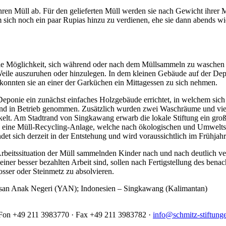
e ihren Müll ab. Für den gelieferten Müll werden sie nach Gewicht ihre
 sich noch ein paar Rupias hinzu zu verdienen, ehe sie dann abends wie
e Möglichkeit, sich während oder nach dem Müllsammeln zu waschen un
e Weile auszuruhen oder hinzulegen. In dem kleinen Gebäude auf der De
konnten sie an einer der Garküchen ein Mittagessen zu sich nehmen.
ponie ein zunächst einfaches Holzgebäude errichtet, in welchem sich d
d in Betrieb genommen. Zusätzlich wurden zwei Waschräume und vier L
kelt. Am Stadtrand von Singkawang erwarb die lokale Stiftung ein gro
, eine Müll-Recycling-Anlage, welche nach ökologischen und Umwelts
 sich derzeit in der Entstehung und wird voraussichtlich im Frühjahr 2
beitssituation der Müll sammelnden Kinder nach und nach deutlich ver
einer besser bezahlten Arbeit sind, sollen nach Fertigstellung des bena
osser oder Steinmetz zu absolvieren.
asan Anak Negeri (YAN); Indonesien – Singkawang (Kalimantan)
· Fon +49 211 3983770 · Fax +49 211 3983782 ·
info@schmitz-stiftung