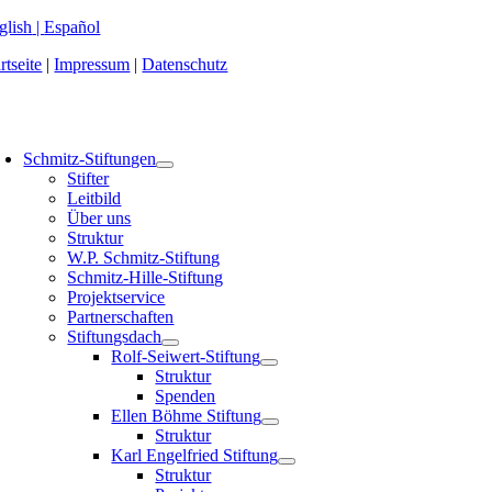
Zum
glish
|
Español
Inhalt
rtseite
|
Impressum
|
Datenschutz
springen
oggle
avigation
Schmitz-Stiftungen
Stifter
Leitbild
Über uns
Struktur
W.P. Schmitz-Stiftung
Schmitz-Hille-Stiftung
Projektservice
Partnerschaften
Stiftungsdach
Rolf-Seiwert-Stiftung
Struktur
Spenden
Ellen Böhme Stiftung
Struktur
Karl Engelfried Stiftung
Struktur