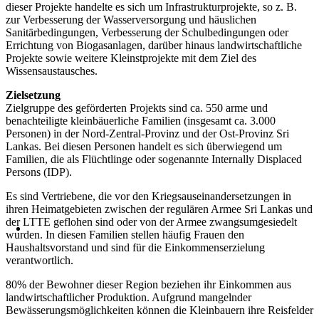
dieser Projekte handelte es sich um Infrastrukturprojekte, so z. B.
zur Verbesserung der Wasserversorgung und häuslichen
Sanitärbedingungen, Verbesserung der Schulbedingungen oder
Errichtung von Biogasanlagen, darüber hinaus landwirtschaftliche
Projekte sowie weitere Kleinstprojekte mit dem Ziel des
Wissensaustausches.
Zielsetzung
Zielgruppe des geförderten Projekts sind ca. 550 arme und
benachteiligte kleinbäuerliche Familien (insgesamt ca. 3.000
Personen) in der Nord-Zentral-Provinz und der Ost-Provinz Sri
Lankas. Bei diesen Personen handelt es sich überwiegend um
Familien, die als Flüchtlinge oder sogenannte Internally Displaced
Persons (IDP).
Es sind Vertriebene, die vor den Kriegsauseinandersetzungen in
ihren Heimatgebieten zwischen der regulären Armee Sri Lankas und
der LTTE geflohen sind oder von der Armee zwangsumgesiedelt
wurden. In diesen Familien stellen häufig Frauen den
Haushaltsvorstand und sind für die Einkommenserzielung
verantwortlich.
80% der Bewohner dieser Region beziehen ihr Einkommen aus
landwirtschaftlicher Produktion. Aufgrund mangelnder
Bewässerungsmöglichkeiten können die Kleinbauern ihre Reisfelder