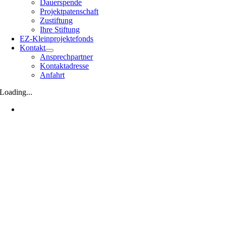
Dauerspende
Projektpatenschaft
Zustiftung
Ihre Stiftung
EZ-Kleinprojektefonds
Kontakt
Ansprechpartner
Kontaktadresse
Anfahrt
Loading...