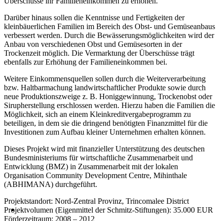
Überschüsse ihr Familieneinkommen zu erhöhen.
Darüber hinaus sollen die Kenntnisse und Fertigkeiten der
kleinbäuerlichen Familien im Bereich des Obst- und Gemüseanbaus
verbessert werden. Durch die Bewässerungsmöglichkeiten wird der
Anbau von verschiedenen Obst und Gemüsesorten in der
Trockenzeit möglich. Die Vermarktung der Überschüsse trägt
ebenfalls zur Erhöhung der Familieneinkommen bei.
Weitere Einkommensquellen sollen durch die Weiterverarbeitung
bzw. Haltbarmachung landwirtschaftlicher Produkte sowie durch
neue Produktionszweige z. B. Honiggewinnung, Trockenobst oder
Sirupherstellung erschlossen werden. Hierzu haben die Familien die
Möglichkeit, sich an einem Kleinkreditvergabeprogramm zu
beteiligen, in dem sie die dringend benötigten Finanzmittel für die
Investitionen zum Aufbau kleiner Unternehmen erhalten können.
Dieses Projekt wird mit finanzieller Unterstützung des deutschen
Bundesministeriums für wirtschaftliche Zusammenarbeit und
Entwicklung (BMZ) in Zusammenarbeit mit der lokalen
Organisation Community Development Centre, Mihinthale
(ABHIMANA) durchgeführt.
Projektstandort: Nord-Zentral Provinz, Trincomalee District
Projektvolumen (Eigenmittel der Schmitz-Stiftungen): 35.000 EUR
Förderzeitraum: 2008 – 2012