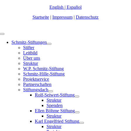
Zum
English
|
Español
Inhalt
Startseite
|
Impressum
|
Datenschutz
springen
Toggle
Navigation
Schmitz-Stiftungen
Stifter
Leitbild
Über uns
Struktur
W.P. Schmitz-Stiftung
Schmitz-Hille-Stiftung
Projektservice
Partnerschaften
Stiftungsdach
Rolf-Seiwert-Stiftung
Struktur
Spenden
Ellen Böhme Stiftung
Struktur
Karl Engelfried Stiftung
Struktur