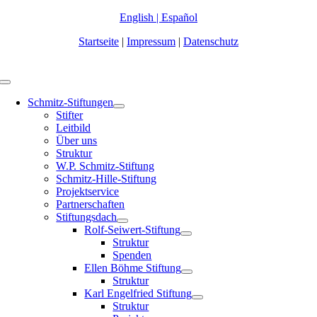
Zum
English
|
Español
Inhalt
Startseite
|
Impressum
|
Datenschutz
springen
Toggle
Navigation
Schmitz-Stiftungen
Stifter
Leitbild
Über uns
Struktur
W.P. Schmitz-Stiftung
Schmitz-Hille-Stiftung
Projektservice
Partnerschaften
Stiftungsdach
Rolf-Seiwert-Stiftung
Struktur
Spenden
Ellen Böhme Stiftung
Struktur
Karl Engelfried Stiftung
Struktur