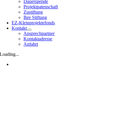
Dauerspende
Projektpatenschaft
Zustiftung
Ihre Stiftung
EZ-Kleinprojektefonds
Kontakt
Ansprechpartner
Kontaktadresse
Anfahrt
Loading...