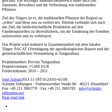
geschult. Ein wichtiger Maßnah-menbereich bildet auch das
Sammeln, Bewahren und die Verbreitung von traditionellen
Pflanzen.
Ziel des Trägers ist es, die traditionellen Pflanzen der Region zu
„retten“ und diese neu zu verbrei-ten. Hiermit verbindet sich auch
das Ziel, die landwirtschaftliche Produktion auf den
Familienparzellen zu diversifizieren, um die Ernährung der Familien
aufzuwerten und zu verbessern.
Das Projekt wird realisiert in Zusammenarbeit mit dem lokalen
Träger: PACAT (Vereinigung der agroökologischen Bauern und der
gemeinschaftlichen Vermarktung in Tungurahua)
Projektstandort: Provinz Tungurahua
Projektvolumen: 15.000 EUR
Förderzeitraum: 2010 – 2011
John Adrian
2013-11-18T16:24:05+01:00
Schmitz Stiftungen · Volmerswerther Straße 86 · 40221 Düsseldorf ·
Fon +49 211 3983770 · Fax +49 211 3983782 ·
info@schmitz-
stiftungen.org
Page load link
Nach
oben