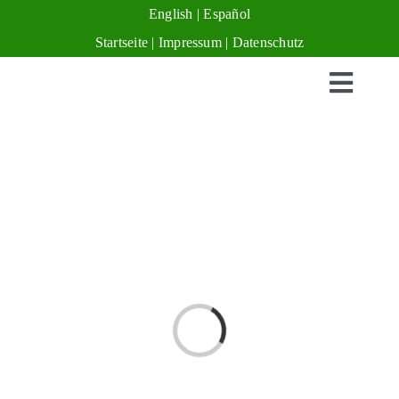
Zum
English
|
Español
Inhalt
Startseite
|
Impressum
|
Datenschutz
springen
Toggl
Naviga
Schmitz-Stiftungen
Projekte
Förderung
Spenden & Helfen
Loading...
EZ-Kleinprojektefonds