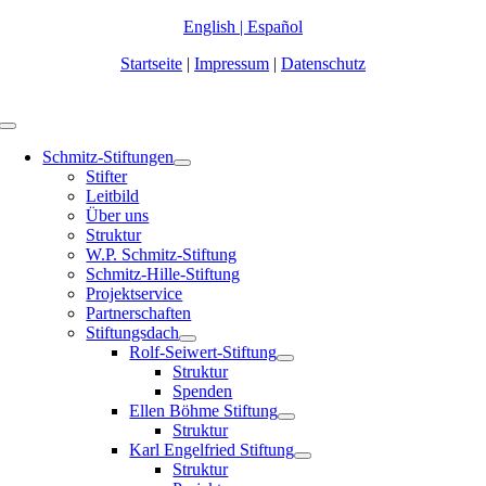
Zum
English
|
Español
Inhalt
Startseite
|
Impressum
|
Datenschutz
springen
Toggle
Navigation
Schmitz-Stiftungen
Stifter
Leitbild
Über uns
Struktur
W.P. Schmitz-Stiftung
Schmitz-Hille-Stiftung
Projektservice
Partnerschaften
Stiftungsdach
Rolf-Seiwert-Stiftung
Struktur
Spenden
Ellen Böhme Stiftung
Struktur
Karl Engelfried Stiftung
Struktur