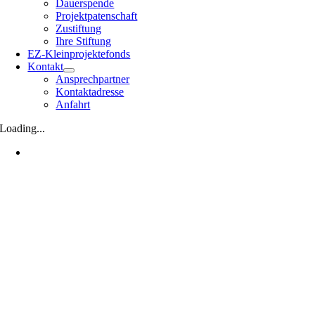
Dauerspende
Projektpatenschaft
Zustiftung
Ihre Stiftung
EZ-Kleinprojektefonds
Kontakt
Ansprechpartner
Kontaktadresse
Anfahrt
Loading...