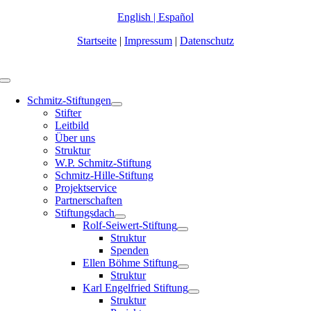
Zum
English
|
Español
Inhalt
Startseite
|
Impressum
|
Datenschutz
springen
Toggle
Navigation
Schmitz-Stiftungen
Stifter
Leitbild
Über uns
Struktur
W.P. Schmitz-Stiftung
Schmitz-Hille-Stiftung
Projektservice
Partnerschaften
Stiftungsdach
Rolf-Seiwert-Stiftung
Struktur
Spenden
Ellen Böhme Stiftung
Struktur
Karl Engelfried Stiftung
Struktur