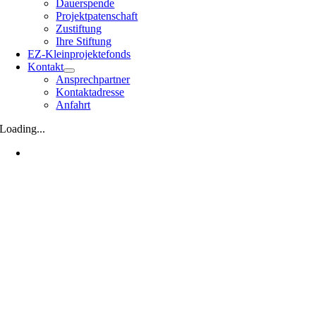
Dauerspende
Projektpatenschaft
Zustiftung
Ihre Stiftung
EZ-Kleinprojektefonds
Kontakt
Ansprechpartner
Kontaktadresse
Anfahrt
Loading...