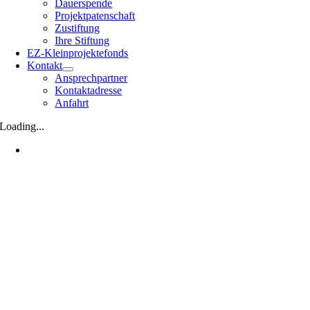
Dauerspende
Projektpatenschaft
Zustiftung
Ihre Stiftung
EZ-Kleinprojektefonds
Kontakt
Ansprechpartner
Kontaktadresse
Anfahrt
Loading...