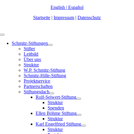
Zum
English
|
Español
Inhalt
Startseite
|
Impressum
|
Datenschutz
springen
Toggle
Navigation
Schmitz-Stiftungen
Stifter
Leitbild
Über uns
Struktur
W.P. Schmitz-Stiftung
Schmitz-Hille-Stiftung
Projektservice
Partnerschaften
Stiftungsdach
Rolf-Seiwert-Stiftung
Struktur
Spenden
Ellen Böhme Stiftung
Struktur
Karl Engelfried Stiftung
Struktur