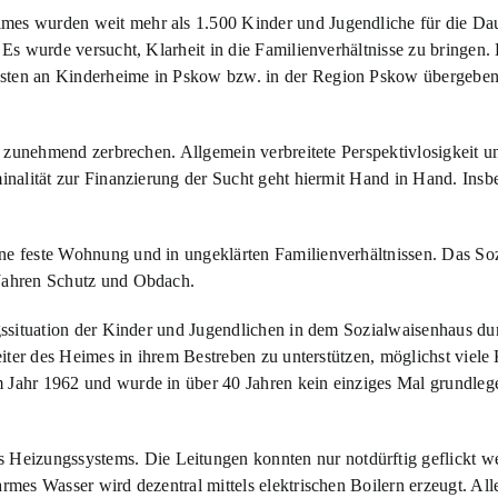
imes wurden weit mehr als 1.500 Kinder und Jugendliche für die Da
. Es wurde versucht, Klarheit in die Familienverhältnisse zu bringe
sten an Kinderheime in Pskow bzw. in der Region Pskow übergeben we
en zunehmend zerbrechen. Allgemein verbreitete Perspektivlosigkeit u
minalität zur Finanzierung der Sucht geht hiermit Hand in Hand. Ins
ne feste Wohnung und in ungeklärten Familienverhältnissen. Das So
 Jahren Schutz und Obdach.
ngssituation der Kinder und Jugendlichen in dem Sozialwaisenhaus du
beiter des Heimes in ihrem Bestreben zu unterstützen, möglichst viel
 Jahr 1962 und wurde in über 40 Jahren kein einziges Mal grundlege
eizungssystems. Die Leitungen konnten nur notdürftig geflickt we
armes Wasser wird dezentral mittels elektrischen Boilern erzeugt. Al