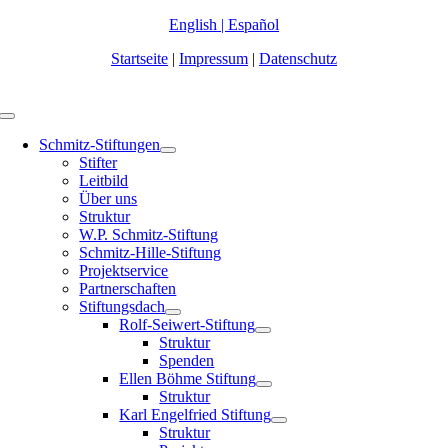
Zum
English
|
Español
Inhalt
Startseite
|
Impressum
|
Datenschutz
springen
Toggle
Navigation
Schmitz-Stiftungen
Stifter
Leitbild
Über uns
Struktur
W.P. Schmitz-Stiftung
Schmitz-Hille-Stiftung
Projektservice
Partnerschaften
Stiftungsdach
Rolf-Seiwert-Stiftung
Struktur
Spenden
Ellen Böhme Stiftung
Struktur
Karl Engelfried Stiftung
Struktur