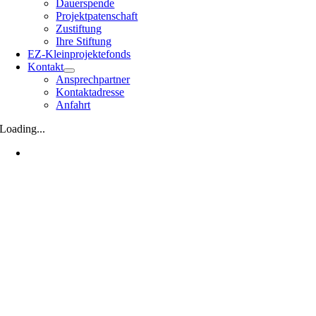
Dauerspende
Projektpatenschaft
Zustiftung
Ihre Stiftung
EZ-Kleinprojektefonds
Kontakt
Ansprechpartner
Kontaktadresse
Anfahrt
Loading...