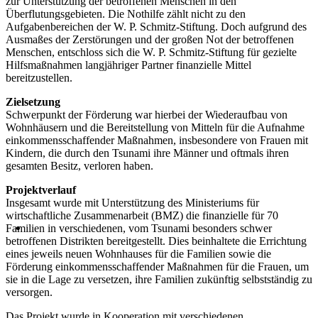
zur Unterstützung der betroffenen Menschen in den
Überflutungsgebieten. Die Nothilfe zählt nicht zu den
Aufgabenbereichen der W. P. Schmitz-Stiftung. Doch aufgrund des
Ausmaßes der Zerstörungen und der großen Not der betroffenen
Menschen, entschloss sich die W. P. Schmitz-Stiftung für gezielte
Hilfsmaßnahmen langjähriger Partner finanzielle Mittel
bereitzustellen.
Zielsetzung
Schwerpunkt der Förderung war hierbei der Wiederaufbau von
Wohnhäusern und die Bereitstellung von Mitteln für die Aufnahme
einkommensschaffender Maßnahmen, insbesondere von Frauen mit
Kindern, die durch den Tsunami ihre Männer und oftmals ihren
gesamten Besitz, verloren haben.
Projektverlauf
Insgesamt wurde mit Unterstützung des Ministeriums für
wirtschaftliche Zusammenarbeit (BMZ) die finanzielle für 70
Familien in verschiedenen, vom Tsunami besonders schwer
betroffenen Distrikten bereitgestellt. Dies beinhaltete die Errichtung
eines jeweils neuen Wohnhauses für die Familien sowie die
Förderung einkommensschaffender Maßnahmen für die Frauen, um
sie in die Lage zu versetzen, ihre Familien zukünftig selbstständig zu
versorgen.
Das Projekt wurde in Kooperation mit verschiedenen