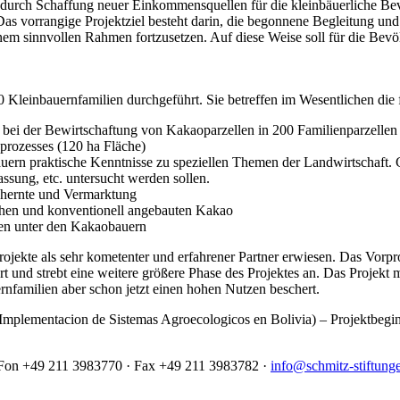
 durch Schaffung neuer Einkommensquellen für die kleinbäuerliche Bevö
as vorrangige Projektziel besteht darin, die begonnene Begleitung un
m sinnvollen Rahmen fortzusetzen. Auf diese Weise soll für die Bevö
einbauernfamilien durchgeführt. Sie betreffen im Wesentlichen die 
ei der Bewirtschaftung von Kakaoparzellen in 200 Familienparzellen 
prozesses (120 ha Fläche)
uern praktische Kenntnisse zu speziellen Themen der Landwirtschaft. 
ssung, etc. untersucht werden sollen.
chernte und Vermarktung
schen und konventionell angebauten Kakao
uren unter den Kakaobauern
 Projekte als sehr kometenter und erfahrener Partner erwiesen. Das Vo
 strebt eine weitere größere Phase des Projektes an. Das Projekt macht
rnfamilien aber schon jetzt einen hohen Nutzen beschert.
Implementacion de Sistemas Agroecologicos en Bolivia) – Projektbegin
· Fon +49 211 3983770 · Fax +49 211 3983782 ·
info@schmitz-stiftung