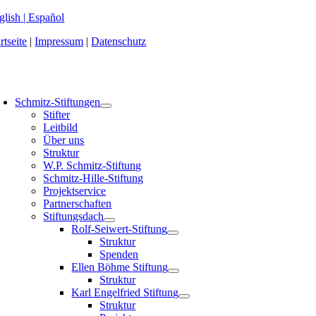
Zum
glish
|
Español
Inhalt
rtseite
|
Impressum
|
Datenschutz
springen
oggle
avigation
Schmitz-Stiftungen
Stifter
Leitbild
Über uns
Struktur
W.P. Schmitz-Stiftung
Schmitz-Hille-Stiftung
Projektservice
Partnerschaften
Stiftungsdach
Rolf-Seiwert-Stiftung
Struktur
Spenden
Ellen Böhme Stiftung
Struktur
Karl Engelfried Stiftung
Struktur