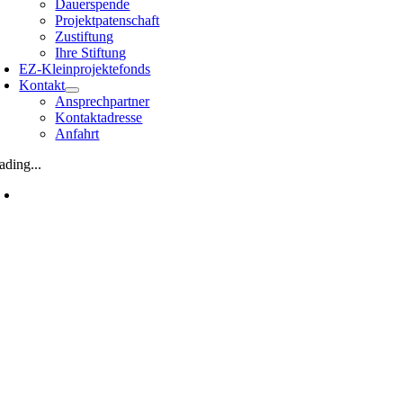
Dauerspende
Projektpatenschaft
Zustiftung
Ihre Stiftung
EZ-Kleinprojektefonds
Kontakt
Ansprechpartner
Kontaktadresse
Anfahrt
ading...