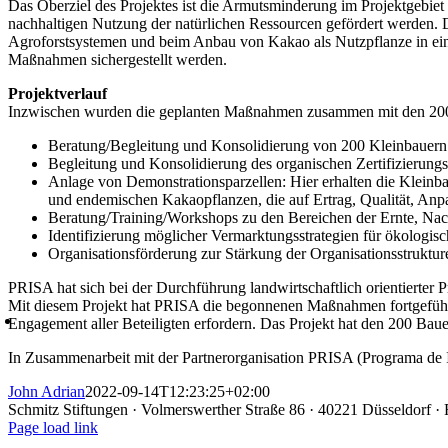
Das Oberziel des Projektes ist die Armutsminderung im Projektgebiet
nachhaltigen Nutzung der natürlichen Ressourcen gefördert werden. D
Agroforstsystemen und beim Anbau von Kakao als Nutzpflanze in eine
Maßnahmen sichergestellt werden.
Projektverlauf
Inzwischen wurden die geplanten Maßnahmen zusammen mit den 200 Kl
Beratung/Begleitung und Konsolidierung von 200 Kleinbauern b
Begleitung und Konsolidierung des organischen Zertifizierungs
Anlage von Demonstrationsparzellen: Hier erhalten die Kleinba
und endemischen Kakaopflanzen, die auf Ertrag, Qualität, Anpa
Beratung/Training/Workshops zu den Bereichen der Ernte, Na
Identifizierung möglicher Vermarktungsstrategien für ökologi
Organisationsförderung zur Stärkung der Organisationsstrukt
PRISA hat sich bei der Durchführung landwirtschaftlich orientierter
Mit diesem Projekt hat PRISA die begonnenen Maßnahmen fortgeführt und
Engagement aller Beteiligten erfordern. Das Projekt hat den 200 Baue
In Zusammenarbeit mit der Partnerorganisation PRISA (Programa de 
John Adrian
2022-09-14T12:23:25+02:00
Schmitz Stiftungen · Volmerswerther Straße 86 · 40221 Düsseldorf 
Page load link
Nach