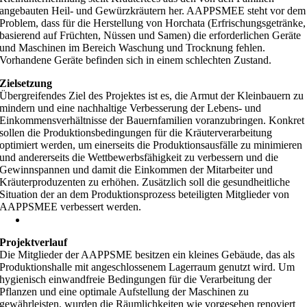
angebauten Heil- und Gewürzkräutern her. AAPPSMEE steht vor dem
Problem, dass für die Herstellung von Horchata (Erfrischungsgetränke,
basierend auf Früchten, Nüssen und Samen) die erforderlichen Geräte
und Maschinen im Bereich Waschung und Trocknung fehlen.
Vorhandene Geräte befinden sich in einem schlechten Zustand.
Zielsetzung
Übergreifendes Ziel des Projektes ist es, die Armut der Kleinbauern zu
mindern und eine nachhaltige Verbesserung der Lebens- und
Einkommensverhältnisse der Bauernfamilien voranzubringen. Konkret
sollen die Produktionsbedingungen für die Kräuterverarbeitung
optimiert werden, um einerseits die Produktionsausfälle zu minimieren
und andererseits die Wettbewerbsfähigkeit zu verbessern und die
Gewinnspannen und damit die Einkommen der Mitarbeiter und
Kräuterproduzenten zu erhöhen. Zusätzlich soll die gesundheitliche
Situation der an dem Produktionsprozess beteiligten Mitglieder von
AAPPSMEE verbessert werden.
Projektverlauf
Die Mitglieder der AAPPSME besitzen ein kleines Gebäude, das als
Produktionshalle mit angeschlossenem Lagerraum genutzt wird. Um
hygienisch einwandfreie Bedingungen für die Verarbeitung der
Pflanzen und eine optimale Aufstellung der Maschinen zu
gewährleisten, wurden die Räumlichkeiten wie vorgesehen renoviert