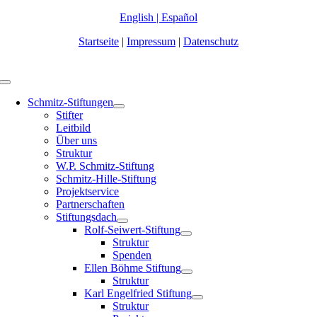
Zum
English
|
Español
Inhalt
Startseite
|
Impressum
|
Datenschutz
springen
Toggle
Navigation
Schmitz-Stiftungen
Stifter
Leitbild
Über uns
Struktur
W.P. Schmitz-Stiftung
Schmitz-Hille-Stiftung
Projektservice
Partnerschaften
Stiftungsdach
Rolf-Seiwert-Stiftung
Struktur
Spenden
Ellen Böhme Stiftung
Struktur
Karl Engelfried Stiftung
Struktur