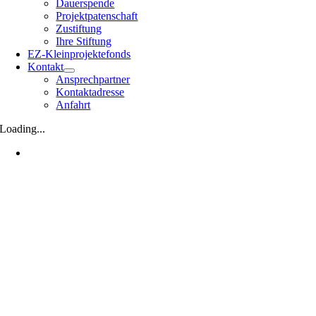
Dauerspende
Projektpatenschaft
Zustiftung
Ihre Stiftung
EZ-Kleinprojektefonds
Kontakt
Ansprechpartner
Kontaktadresse
Anfahrt
Loading...