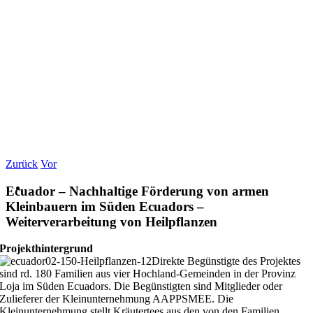
Zurück
Vor
Ecuador – Nachhaltige Förderung von armen
Kleinbauern im Süden Ecuadors –
Weiterverarbeitung von Heilpflanzen
Projekthintergrund
Direkte Begünstigte des Projektes
sind rd. 180 Familien aus vier Hochland-Gemeinden in der Provinz
Loja im Süden Ecuadors. Die Begünstigten sind Mitglieder oder
Zulieferer der Kleinunternehmung AAPPSMEE. Die
Kleinunternehmung stellt Kräutertees aus den von den Familien