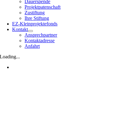
Dauerspende
Projektpatenschaft
Zustiftung
Ihre Stiftung
EZ-Kleinprojektefonds
Kontakt
Ansprechpartner
Kontaktadresse
Anfahrt
Loading...