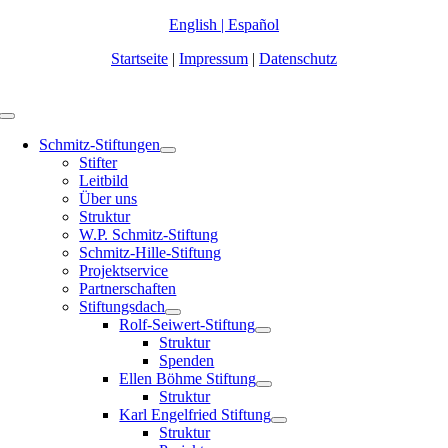
Zum
English
|
Español
Inhalt
Startseite
|
Impressum
|
Datenschutz
springen
Toggle
Navigation
Schmitz-Stiftungen
Stifter
Leitbild
Über uns
Struktur
W.P. Schmitz-Stiftung
Schmitz-Hille-Stiftung
Projektservice
Partnerschaften
Stiftungsdach
Rolf-Seiwert-Stiftung
Struktur
Spenden
Ellen Böhme Stiftung
Struktur
Karl Engelfried Stiftung
Struktur