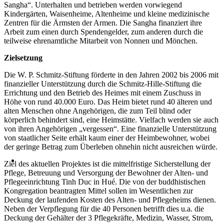
Sangha“. Unterhalten und betrieben werden vorwiegend
Kindergärten, Waisenheime, Altenheime und kleine medizinische
Zentren für die Ärmsten der Armen. Die Sangha finanziert ihre
Arbeit zum einen durch Spendengelder, zum anderen durch die
teilweise ehrenamtliche Mitarbeit von Nonnen und Mönchen.
Zielsetzung
Die W. P. Schmitz-Stiftung förderte in den Jahren 2002 bis 2006 mit
finanzieller Unterstützung durch die Schmitz-Hille-Stiftung die
Errichtung und den Betrieb des Heimes mit einem Zuschuss in
Höhe von rund 40.000 Euro. Das Heim bietet rund 40 älteren und
alten Menschen ohne Angehörigen, die zum Teil blind oder
körperlich behindert sind, eine Heimstätte. Vielfach werden sie auch
von ihren Angehörigen „vergessen“. Eine finanzielle Unterstützung
von staatlicher Seite erhält kaum einer der Heimbewohner, wobei
der geringe Betrag zum Überleben ohnehin nicht ausreichen würde.
Ziel des aktuellen Projektes ist die mittelfristige Sicherstellung der
Pflege, Betreuung und Versorgung der Bewohner der Alten- und
Pflegeeinrichtung Tinh Duc in Hué. Die von der buddhistischen
Kongregation beantragten Mittel sollen im Wesentlichen zur
Deckung der laufenden Kosten des Alten- und Pflegeheims dienen.
Neben der Verpflegung für die 40 Personen betrifft dies u.a. die
Deckung der Gehälter der 3 Pflegekräfte, Medizin, Wasser, Strom,